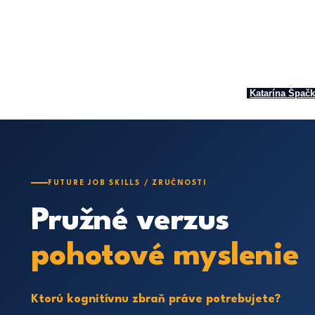
Pružné verzus pohotové mysl
práve po
Od
Katarína Špač
FUTURE JOB SKILLS / ZRUČNOSTI
Pružné verzus
pohotové myslenie
Ktorú kognitívnu zbraň práve potrebujete?