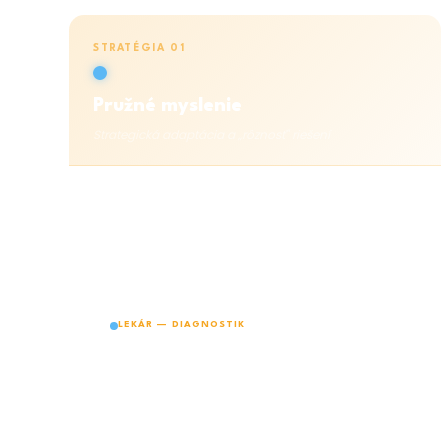
STRATÉGIA 01
Pružné myslenie
Strategická adaptácia a „rôznosť" riešení
Schopnosť mentálne sa odpútať od
naučených vzorcov a pozrieť sa na problém z
nového uhla. Pružnosť nie je o rýchlosti — je o
ochote zmeniť perspektívu
.
LEKÁR — DIAGNOSTIK
Pacient má symptómy, ktoré nesedia do
žiadnej bežnej diagnózy. Lekár musí
prestať hľadať v „častých chorobách" a
uvažovať v širšom kontexte — genetika,
vzácne interakcie liekov, cestovateľská
anamnéza.