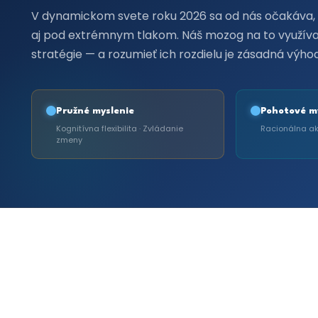
V dynamickom svete roku 2026 sa od nás očakáva,
aj pod extrémnym tlakom. Náš mozog na to využíva 
stratégie — a rozumieť ich rozdielu je zásadná výho
Pružné myslenie
Pohotové m
Kognitívna flexibilita · Zvládanie
Racionálna ak
zmeny
Hoci si tieto dve stratégie často zamieňame, každá
zmeny. Pohotovosť je o zvládaní času.
Vedieť, k
krizovej situácii, náročnom rokovaní aj každode