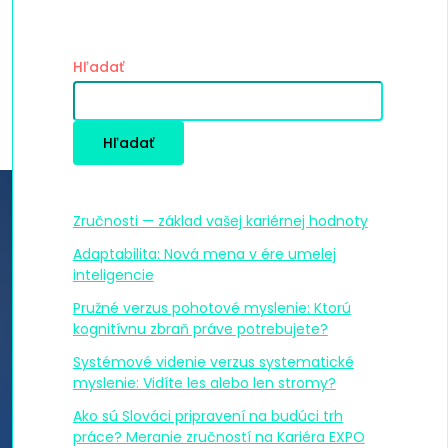
ň
Hľadať
Hľadať
Najnovšie články
Zručnosti — základ vašej kariérnej hodnoty
Adaptabilita: Nová mena v ére umelej
inteligencie
Pružné verzus pohotové myslenie: Ktorú
kognitívnu zbraň práve potrebujete?
Systémové videnie verzus systematické
myslenie: Vidíte les alebo len stromy?
Ako sú Slováci pripravení na budúci trh
práce? Meranie zručností na Kariéra EXPO