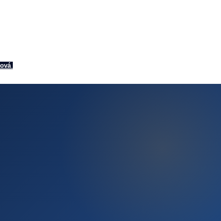
enie: Ktorú kognitívnu zbra
trebujete?
ková
/
23. marca 2026