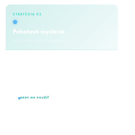
STRATÉGIA 02
Pohotové myslenie
Racionálna akcia bez váhania
Nie je to len o vtipnej poznámke v debate. Je
to akt bleskového a racionálneho rozhodnutia
v kritickej situácii —
okamžitá analýza reality
a nájdenie najvhodnejšieho riešenia tu a teraz.
KEDY HO POUŽIŤ
V situáciách ohrozenia, priameho tlaku a
stresu, kde nie je priestor na zdĺhavé
premýšľanie — rozhodnutie musí prísť v
sekunde.