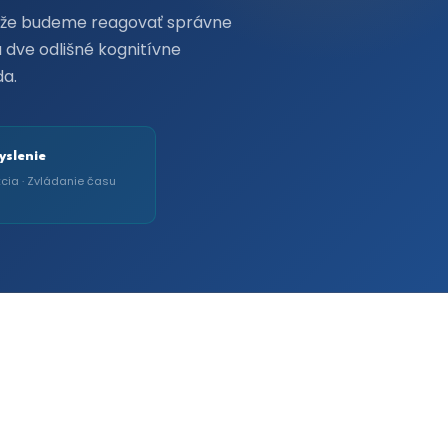
 že budeme reagovať správne
dve odlišné kognitívne
da.
yslenie
cia · Zvládanie času
 rieši iný typ problému.
Pružnosť je o zvládaní
edy siahnuť po ktorej, môže rozhodnúť o výsledku v
nnom manažmente.