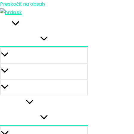
Preskočiť na obsah
o nás
kto sme
vízia
hrda team
vzdelávanie
Kurzy