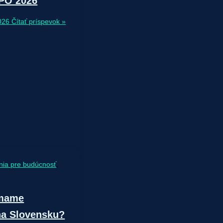
XPO 2026
026
Čítať príspevok »
nia pre budúcnosť
,
úmame
na Slovensku?