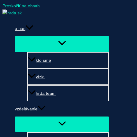
Preskočiť na obsah
o nás
kto sme
vízia
hrda team
vzdelávanie