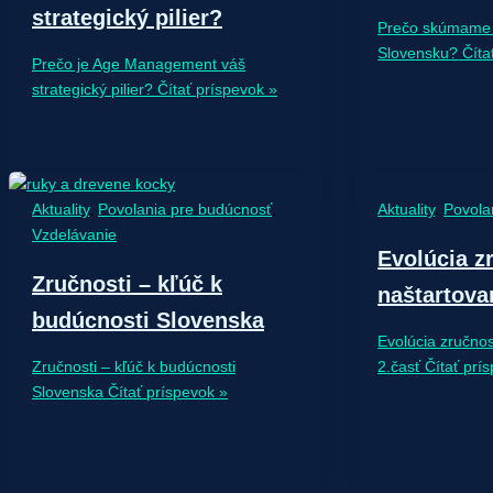
strategický pilier?
Prečo skúmame 
Slovensku?
Číta
Prečo je Age Management váš
strategický pilier?
Čítať príspevok »
Aktuality
,
Povolania pre budúcnosť
,
Aktuality
,
Povola
Vzdelávanie
Evolúcia z
Zručnosti – kľúč k
naštartova
budúcnosti Slovenska
Evolúcia zručnos
Zručnosti – kľúč k budúcnosti
2.časť
Čítať prí
Slovenska
Čítať príspevok »