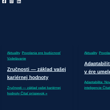
Aktuality
,
Povolania pre budúcnosť
,
Aktuality
,
Povola
Vzdelávanie
Adaptabili
Zručnosti — základ vašej
v ére umele
kariérnej hodnoty
Adaptabilita: N
Zručnosti — základ vašej kariérnej
inteligencie
Čítať
hodnoty
Čítať príspevok »