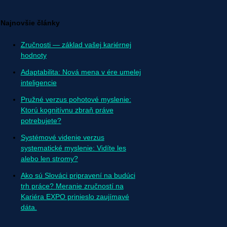
Najnovšie články
Zručnosti — základ vašej kariérnej
hodnoty
Adaptabilita: Nová mena v ére umelej
inteligencie
Pružné verzus pohotové myslenie:
Ktorú kognitívnu zbraň práve
potrebujete?
Systémové videnie verzus
systematické myslenie: Vidíte les
alebo len stromy?
Ako sú Slováci pripravení na budúci
trh práce? Meranie zručností na
Kariéra EXPO prinieslo zaujímavé
dáta.