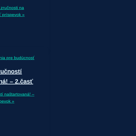
zručnosti na
ť príspevok »
nia pre budúcnosť
ručností
ná! – 2.časť
tí naštartovaná! –
spevok »