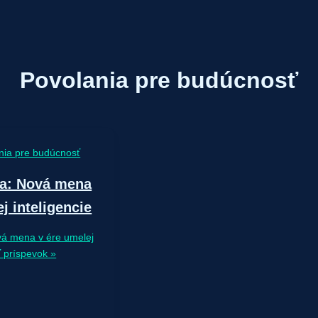
Povolania pre budúcnosť
nia pre budúcnosť
ta: Nová mena
j inteligencie
ová mena v ére umelej
 príspevok »