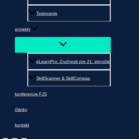
Testovanie
projekty
eLearnPro: Zručnosti pre 21. storočie
SkillScanner & SkillCompas
konferencie FJS
články
kontakt