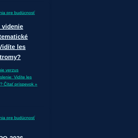
nia pre budúcnosť
 videnie
tematické
idíte les
stromy?
ie verzus
lenie: Vidíte les
y?
Čítať príspevok »
nia pre budúcnosť
,