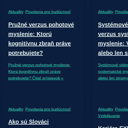
Aktuality
,
Povolania pre budúcnosť
Aktuality
,
Povola
Pružné verzus pohotové
Systémové
myslenie: Ktorú
verzus sys
kognitívnu zbraň práve
myslenie: V
potrebujete?
alebo len 
Pružné verzus pohotové myslenie:
Systémové viden
Ktorú kognitívnu zbraň práve
systematické mys
potrebujete?
Čítať príspevok »
alebo len strom
Aktuality
,
Povolania pre budúcnosť
Aktuality
,
Povola
Vzdelávanie
Ako sú Slováci