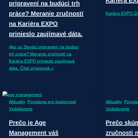
Kariéra E
pripravení na budúci trh
práce? Meranie zručností
Kariéra EXPO 2
na Kariéra EXPO
prinieslo zaujímavé dáta.
Ako sú Slováci pripravení na budúci
trh práce? Meranie zručností na
Kariéra EXPO prinieslo zaujímavé
dáta.
Čítať príspevok »
Aktuality
,
Povolania pre budúcnosť
,
Aktuality
,
Povola
Vzdelávanie
Vzdelávanie
Prečo je Age
Prečo sk
Management váš
zručnosti 