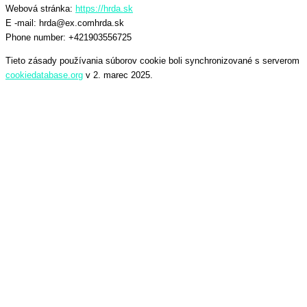
Webová stránka:
https://hrda.sk
E -mail:
hrda@
ex.com
hrda.sk
Phone number: +421903556725
Tieto zásady používania súborov cookie boli synchronizované s serverom
cookiedatabase.org
v 2. marec 2025.