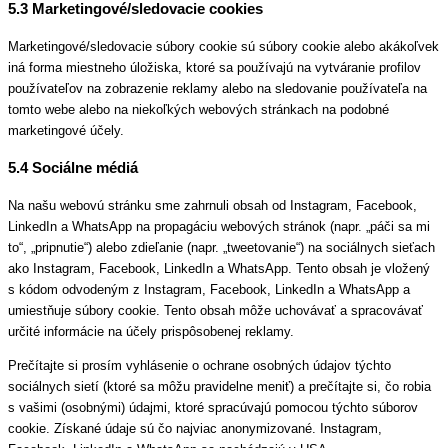
5.3 Marketingové/sledovacie cookies
Marketingové/sledovacie súbory cookie sú súbory cookie alebo akákoľvek
iná forma miestneho úložiska, ktoré sa používajú na vytváranie profilov
používateľov na zobrazenie reklamy alebo na sledovanie používateľa na
tomto webe alebo na niekoľkých webových stránkach na podobné
marketingové účely.
5.4 Sociálne médiá
Na našu webovú stránku sme zahrnuli obsah od Instagram, Facebook,
LinkedIn a WhatsApp na propagáciu webových stránok (napr. „páči sa mi
to“, „pripnutie“) alebo zdieľanie (napr. „tweetovanie“) na sociálnych sieťach
ako Instagram, Facebook, LinkedIn a WhatsApp. Tento obsah je vložený
s kódom odvodeným z Instagram, Facebook, LinkedIn a WhatsApp a
umiestňuje súbory cookie. Tento obsah môže uchovávať a spracovávať
určité informácie na účely prispôsobenej reklamy.
Prečítajte si prosím vyhlásenie o ochrane osobných údajov týchto
sociálnych sietí (ktoré sa môžu pravidelne meniť) a prečítajte si, čo robia
s vašimi (osobnými) údajmi, ktoré spracúvajú pomocou týchto súborov
cookie. Získané údaje sú čo najviac anonymizované. Instagram,