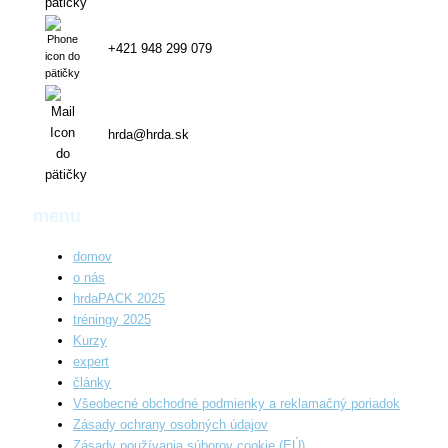
+421 948 299 079
hrda@hrda.sk
menu
domov
o nás
hrdaPACK 2025
tréningy 2025
Kurzy
expert
články
Všeobecné obchodné podmienky a reklamačný poriadok
Zásady ochrany osobných údajov
Zásady používania súborov cookie (EÚ)