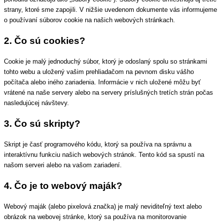
strany, ktoré sme zapojili. V nižšie uvedenom dokumente vás informujeme
o používaní súborov cookie na našich webových stránkach.
2. Čo sú cookies?
Cookie je malý jednoduchý súbor, ktorý je odoslaný spolu so stránkami
tohto webu a uložený vašim prehliadačom na pevnom disku vášho
počítača alebo iného zariadenia. Informácie v nich uložené môžu byť
vrátené na naše servery alebo na servery príslušných tretích strán počas
nasledujúcej návštevy.
3. Čo sú skripty?
Skript je časť programového kódu, ktorý sa používa na správnu a
interaktívnu funkciu našich webových stránok. Tento kód sa spustí na
našom serveri alebo na vašom zariadení.
4. Čo je to webový maják?
Webový maják (alebo pixelová značka) je malý neviditeľný text alebo
obrázok na webovej stránke, ktorý sa používa na monitorovanie