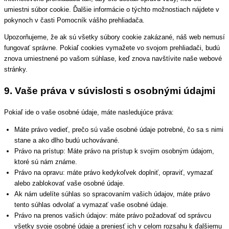
umiestni súbor cookie. Ďalšie informácie o týchto možnostiach nájdete v
pokynoch v časti Pomocník vášho prehliadača.
Upozorňujeme, že ak sú všetky súbory cookie zakázané, náš web nemusí
fungovať správne. Pokiaľ cookies vymažete vo svojom prehliadači, budú
znova umiestnené po vašom súhlase, keď znova navštívite naše webové
stránky.
9. Vaše práva v súvislosti s osobnými údajmi
Pokiaľ ide o vaše osobné údaje, máte nasledujúce práva:
Máte právo vedieť, prečo sú vaše osobné údaje potrebné, čo sa s nimi
stane a ako dlho budú uchovávané.
Právo na prístup: Máte právo na prístup k svojim osobným údajom,
ktoré sú nám známe.
Právo na opravu: máte právo kedykoľvek doplniť, opraviť, vymazať
alebo zablokovať vaše osobné údaje.
Ak nám udelíte súhlas so spracovaním vašich údajov, máte právo
tento súhlas odvolať a vymazať vaše osobné údaje.
Právo na prenos vašich údajov: máte právo požadovať od správcu
všetky svoje osobné údaje a preniesť ich v celom rozsahu k ďalšiemu