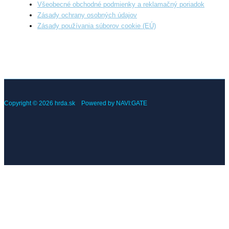
Všeobecné obchodné podmienky a reklamačný poriadok
Zásady ochrany osobných údajov
Zásady používania súborov cookie (EÚ)
Copyright © 2026 hrda.sk Powered by NAVI:GATE
Mám záujem o viac informácií
Meno