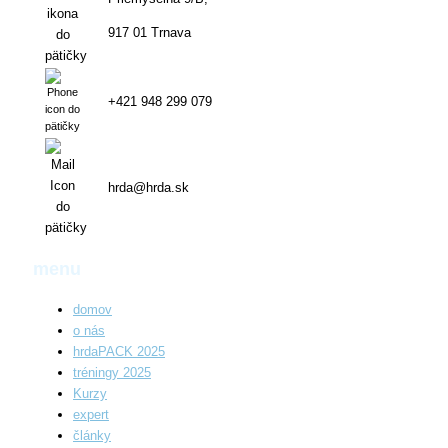
917 01 Trnava
+421 948 299 079
hrda@hrda.sk
menu
domov
o nás
hrdaPACK 2025
tréningy 2025
Kurzy
expert
články