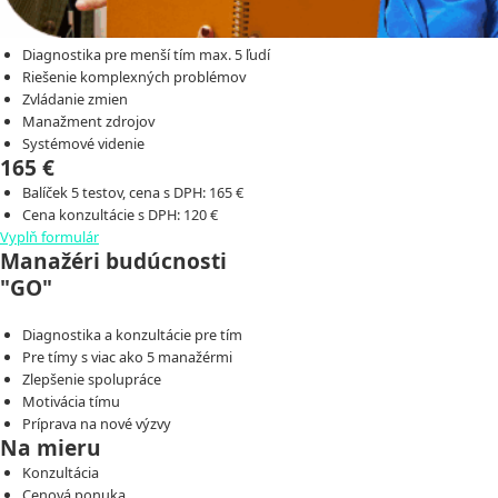
Diagnostika pre menší tím max. 5 ľudí
Riešenie komplexných problémov
Zvládanie zmien
Manažment zdrojov
Systémové videnie
165 €
Balíček 5 testov, cena s DPH: 165 €
Cena konzultácie s DPH: 120 €
Vyplň formulár
Manažéri budúcnosti
"GO"
Diagnostika a konzultácie pre tím
Pre tímy s viac ako 5 manažérmi
Zlepšenie spolupráce
Motivácia tímu
Príprava na nové výzvy
Na mieru
Konzultácia
Cenová ponuka