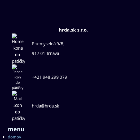
hrda.sk s.r.o.
Priemyselná 9/B,
917 01 Trnava
+421 948 299 079
hrda@hrda.sk
menu
domov