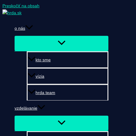
Preskočiť na obsah
o nás
kto sme
vízia
hrda team
vzdelávanie