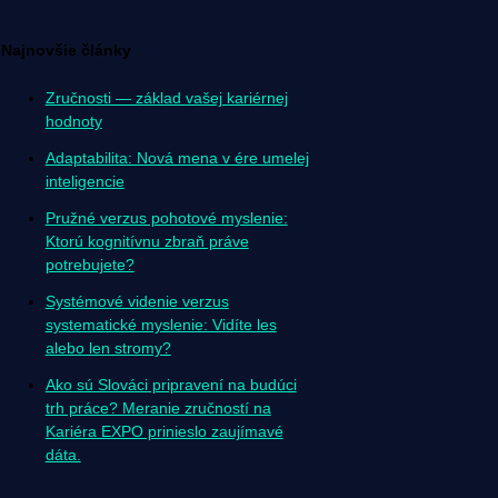
Najnovšie články
Zručnosti — základ vašej kariérnej
hodnoty
Adaptabilita: Nová mena v ére umelej
inteligencie
Pružné verzus pohotové myslenie:
Ktorú kognitívnu zbraň práve
potrebujete?
Systémové videnie verzus
systematické myslenie: Vidíte les
alebo len stromy?
Ako sú Slováci pripravení na budúci
trh práce? Meranie zručností na
Kariéra EXPO prinieslo zaujímavé
dáta.