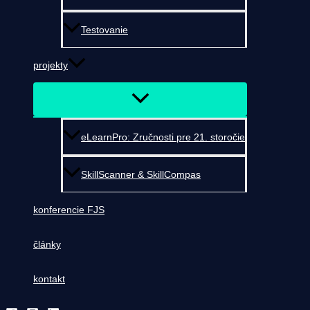
Testovanie
projekty
eLearnPro: Zručnosti pre 21. storočie
SkillScanner & SkillCompas
konferencie FJS
články
kontakt