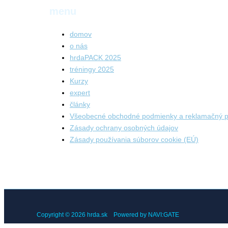
menu
domov
o nás
hrdaPACK 2025
tréningy 2025
Kurzy
expert
články
Všeobecné obchodné podmienky a reklamačný p
Zásady ochrany osobných údajov
Zásady používania súborov cookie (EÚ)
Copyright © 2026 hrda.sk Powered by NAVI:GATE