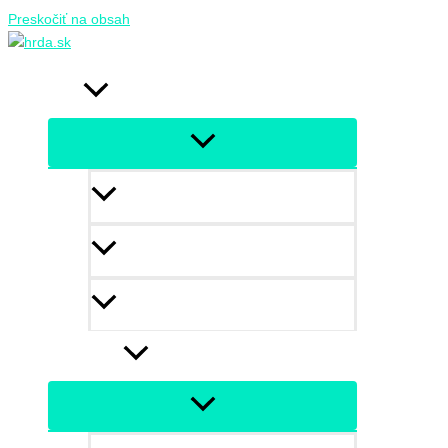
Preskočiť na obsah
o nás
kto sme
vízia
hrda team
vzdelávanie