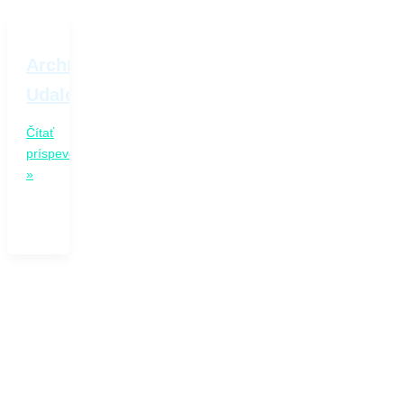
Archívy:
Udalosti
Čítať
príspevok
»