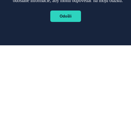
odoslané informácie, aby mohli odpovedať na moju otázku.
Odošli